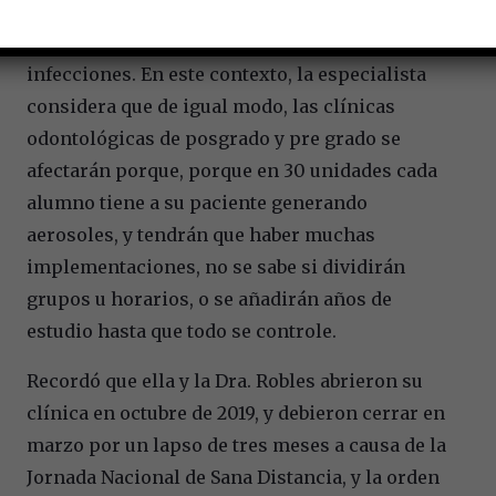
sistema de regulación de clínicas
odontológicas en seguridad y control de
infecciones. En este contexto, la especialista
considera que de igual modo, las clínicas
odontológicas de posgrado y pre grado se
afectarán porque, porque en 30 unidades cada
alumno tiene a su paciente generando
aerosoles, y tendrán que haber muchas
implementaciones, no se sabe si dividirán
grupos u horarios, o se añadirán años de
estudio hasta que todo se controle.
Recordó que ella y la Dra. Robles abrieron su
clínica en octubre de 2019, y debieron cerrar en
marzo por un lapso de tres meses a causa de la
Jornada Nacional de Sana Distancia, y la orden