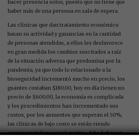
hacer presencia solos, puesto que no tiene que
haber más de una persona en sala de espera.
Las clínicas que dan tratamiento económico
basan su actividad y ganancias en la cantidad
de personas atendidas, a ellos les desfavorece
en gran medida los cambios suscitados a raíz
de la situación adversa que predomina por la
pandemia, ya que todo lo relacionado a la
bioseguridad incrementó mucho en precio, los
guantes costaban $180.00, hoy en día tienen un
precio de $600.00, la economía es complicada
y los procedimientos han incrementado sus
costos, por los aumentos que superan el 50%,
las clínicas de bajo costo se están viendo
comprometidas; por tal motivo, debe haber un