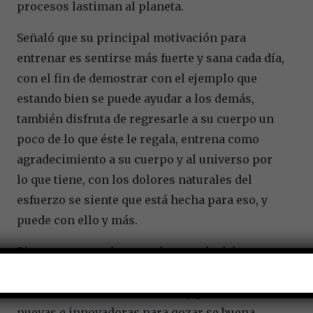
procesos lastiman al planeta.
Señaló que su principal motivación para
entrenar es sentirse más fuerte y sana cada día,
con el fin de demostrar con el ejemplo que
estando bien se puede ayudar a los demás,
también disfruta de regresarle a su cuerpo un
poco de lo que éste le regala, entrena como
agradecimiento a su cuerpo y al universo por
lo que tiene, con los dolores naturales del
esfuerzo se siente que está hecha para eso, y
puede con ello y más.
Piensa que actualmente el mercado del
entrenamiento personal es muy positivo,
existe la tendencia a cuidarse y probar cosas
nuevas e innovadoras para gozar se buena