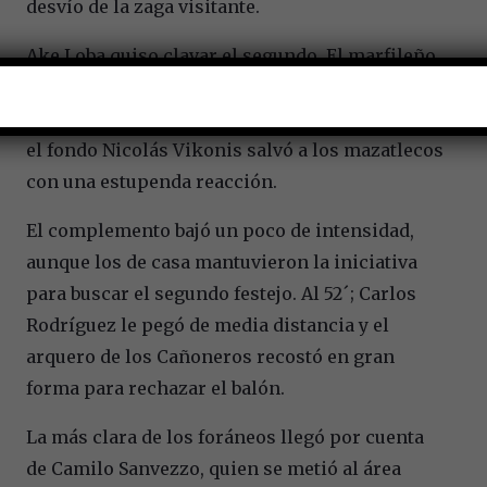
desvío de la zaga visitante.
Ake Loba quiso clavar el segundo. El marfileño
remató de cabeza, el esférico dio un bote y se
dirigió con rumbo al ángulo izquierdo, pero en
el fondo Nicolás Vikonis salvó a los mazatlecos
con una estupenda reacción.
El complemento bajó un poco de intensidad,
aunque los de casa mantuvieron la iniciativa
para buscar el segundo festejo. Al 52´; Carlos
Rodríguez le pegó de media distancia y el
arquero de los Cañoneros recostó en gran
forma para rechazar el balón.
La más clara de los foráneos llegó por cuenta
de Camilo Sanvezzo, quien se metió al área