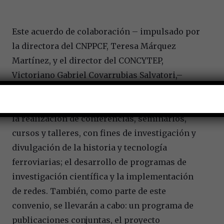
Este acuerdo de colaboración – impulsado por
la directora del CNPPCF, Teresa Márquez
Martínez, y el director del CONCYTEP,
Victoriano Gabriel Covarrubias Salvatori,–
contempla el desarrollo de una gran diversidad
de actividades, entre las cuales se encuentran
la realización de conferencias, seminarios,
cursos y talleres, con fines de investigación y
divulgación de la historia y tecnología
ferroviarias; el desarrollo de programas de
investigación científica y la implementación
de redes. También, como parte de este
convenio, se llevarán a cabo: un programa de
publicaciones conjuntas, el proyecto