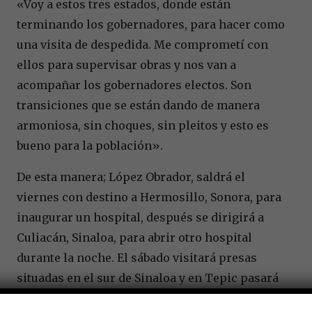
«Voy a estos tres estados, donde están
terminando los gobernadores, para hacer como
una visita de despedida. Me comprometí con
ellos para supervisar obras y nos van a
acompañar los gobernadores electos. Son
transiciones que se están dando de manera
armoniosa, sin choques, sin pleitos y esto es
bueno para la población».
De esta manera; López Obrador, saldrá el
viernes con destino a Hermosillo, Sonora, para
inaugurar un hospital, después se dirigirá a
Culiacán, Sinaloa, para abrir otro hospital
durante la noche. El sábado visitará presas
situadas en el sur de Sinaloa y en Tepic pasará
la noche. El domingo, López Obrador