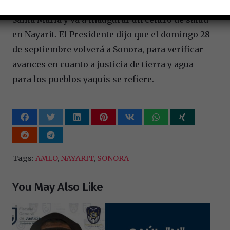
supervisará la construcción de la presa en
Santa María y va a inaugurar un centro de salud
en Nayarit. El Presidente dijo que el domingo 28
de septiembre volverá a Sonora, para verificar
avances en cuanto a justicia de tierra y agua
para los pueblos yaquis se refiere.
Tags:
AMLO
,
NAYARIT
,
SONORA
You May Also Like