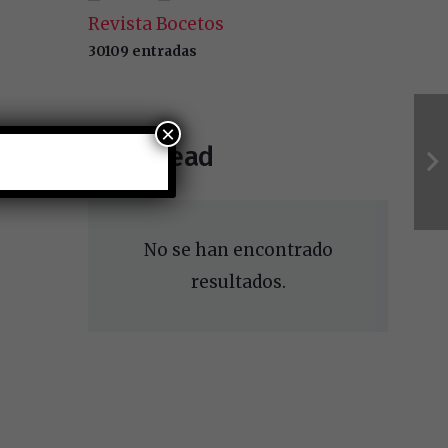
Revista Bocetos
30109 entradas
×
Must Read
No se han encontrado
resultados.