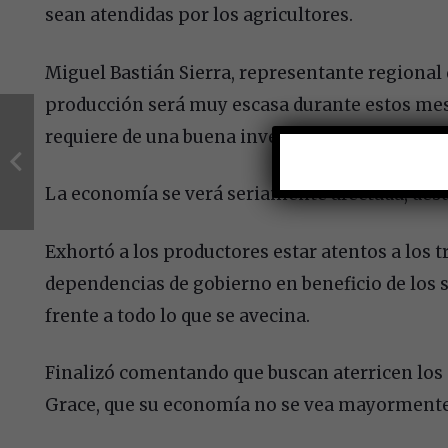
sean atendidas por los agricultores.
Miguel Bastián Sierra, representante regional
producción será muy escasa durante estos meses
requiere de una buena inversión en insumos ag
La economía se verá seriamente afectada, desde
Exhortó a los productores estar atentos a los 
dependencias de gobierno en beneficio de los s
frente a todo lo que se avecina.
Finalizó comentando que buscan aterricen los
Grace, que su economía no se vea mayormente