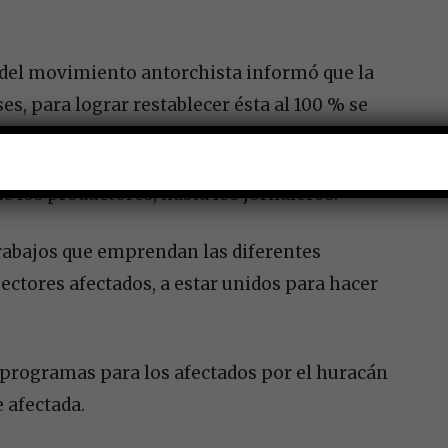
 del movimiento antorchista informó que la
, para lograr restablecer ésta al 100 % se
rícolas.
 los productores, hasta los jornaleros.
trabajos que emprendan las diferentes
ectores afectados, a estar unidos para hacer
 programas para los afectados por el huracán
 afectada.