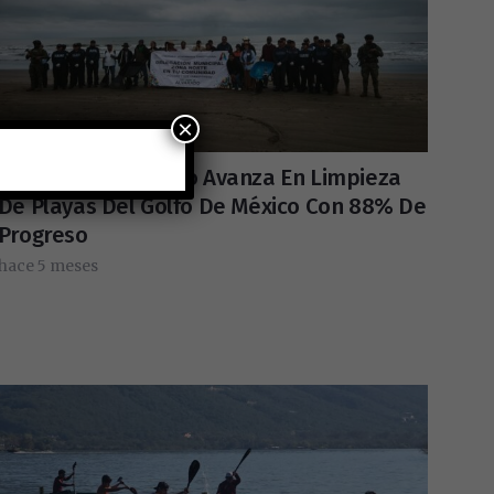
×
Gobierno De México Avanza En Limpieza
De Playas Del Golfo De México Con 88% De
Progreso
hace 5 meses