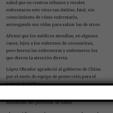
salud que en centros urbanos y rurales
enfrentaron este virus tan dañino, fatal, sin
conocimiento de cómo enfrentarlo,
arriesgando sus vidas para salvar las de otros.
Afirmó que los médicos atendían, en algunos
casos, lejos a los enfermos de coronavirus,
pero fueron las enfermeras y enfermeros los
que dieron la atención directa.
López Obrador agradeció al gobierno de China
por el envío de equipo de protección para el
personal médico.
Acusó que también hubo un uso político de las
demandas del personal de salud.