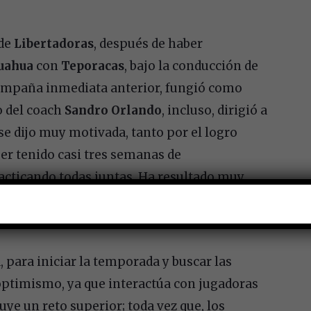
 de
Libertadoras
, después de haber
huahua
con
Teporacas
, bajo la conducción de
 campaña inmediata anterior, fungió como
 del coach
Sandro Orlando
, incluso, dirigió a
e dijo muy motivada, tanto por el logro
er tenido casi tres semanas de
acticando todas juntas. Ha resultado muy
s, staff y cuerpo técnico para motivar un
 para iniciar la temporada y buscar las
optimismo, ya que interactúa con jugadoras
ye un reto superior; toda vez que, los