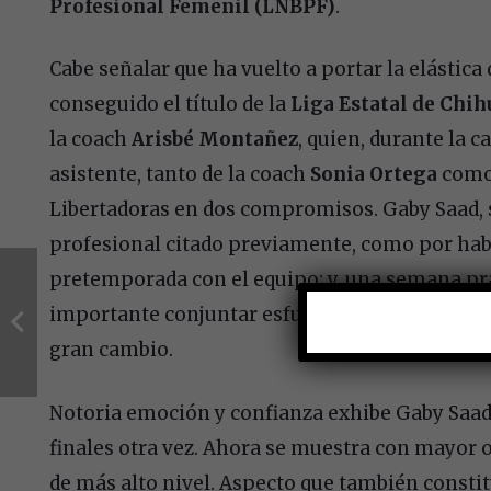
Profesional Femenil (LNBPF)
.
Cabe señalar que ha vuelto a portar la elástica
conseguido el título de la
Liga Estatal de Chi
la coach
Arisbé Montañez
, quien, durante la
asistente, tanto de la coach
Sonia Ortega
como
Libertadoras en dos compromisos. Gaby Saad, s
profesional citado previamente, como por hab
pretemporada con el equipo; y, una semana pr
importante conjuntar esfuerzos entre jugadora
gran cambio.
Notoria emoción y confianza exhibe Gaby Saad,
finales otra vez. Ahora se muestra con mayor 
de más alto nivel. Aspecto que también constitu