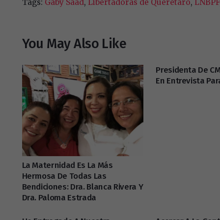
Tags:
Gaby Saad
,
Libertadoras de Querétaro
,
LNBPF
You May Also Like
Presidenta De CM
En Entrevista Pa
La Maternidad Es La Más
Hermosa De Todas Las
Bendiciones: Dra. Blanca Rivera Y
Dra. Paloma Estrada