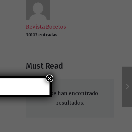
Revista Bocetos
30103 entradas
Must Read
×
No se han encontrado
resultados.