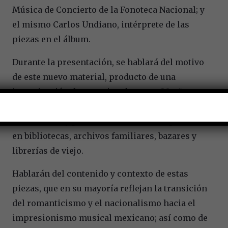
Música de Concierto de la Fonoteca Nacional; y
el mismo Carlos Undiano, intérprete de las
piezas en el álbum.
Durante la presentación, se hablará del motivo
de este nuevo material, producto de una
investigación de aproximadamente 30 años,
donde el mtro. Undiano ha recopilado
documentos y partituras de la música potosina
en bibliotecas, archivos familiares, bazares y
librerías de viejo.
Hablarán del contenido y contexto de estas
piezas, que en su mayoría reflejan la transición
del romanticismo y el nacionalismo hacia el
impresionismo musical mexicano; así como de