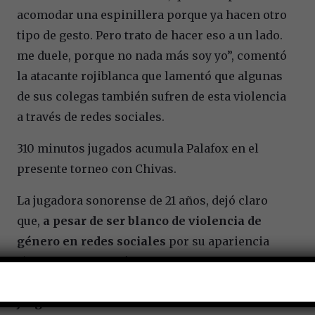
acomodar una espinillera porque ya hacen otro
tipo de gesto. Pero trato de hacer eso a un lado.
me duele, porque no nada más soy yo”, comentó
la atacante rojiblanca que lamentó que algunas
de sus colegas también sufren de esta violencia
a través de redes sociales.
310 minutos jugados acumula Palafox en el
presente torneo con Chivas.
La jugadora sonorense de 21 años, dejó claro
que,
a pesar de ser blanco de violencia de
género en redes sociales
por su apariencia
física,
no cambiará el estilo de la
indumentaria con la que salta al terreno de
juego
.