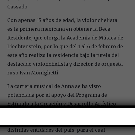
Cassado.
Con apenas 15 años de edad, la violonchelista
es la primera mexicana en obtener la Beca
Residente, que otorga la Academia de Música de
Liechtenstein, por lo que del 1 al 6 de febrero de
este año realiza la residencia bajo la tutela del
destacado violonchelista y director de orquesta
ruso Ivan Monighetti.
La carrera musical de Anna se ha visto
potenciada por el apoyo del Programa de
Estímulo a la Creación y Desarrollo Artístico
(Pecda), vertiente del Sistema Creación de la
Secretaría de Cultura federal, en conjunto con
distintas entidades del país, para el cual