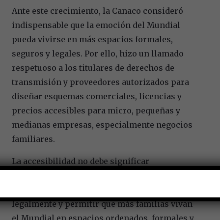
Ante este crecimiento, la Canaco consideró
indispensable que la emoción del Mundial
pueda vivirse en más espacios formales,
seguros y legales. Por ello, hizo un llamado
respetuoso a los titulares de derechos de
transmisión y proveedores autorizados para
diseñar esquemas comerciales, licencias y
precios accesibles para micro, pequeñas y
medianas empresas, especialmente negocios
familiares.
La accesibilidad no debe significar
informalidad. Debe ser una ruta para que más
establecimientos puedan cumplir, transmitir
legalmente y permitir que más familias vivan
el Mundial en espacios ordenados, formales y