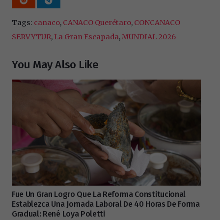
Tags:
canaco
,
CANACO Querétaro
,
CONCANACO
SERVYTUR
,
La Gran Escapada
,
MUNDIAL 2026
You May Also Like
Fue Un Gran Logro Que La Reforma Constitucional
Establezca Una Jornada Laboral De 40 Horas De Forma
Gradual: René Loya Poletti