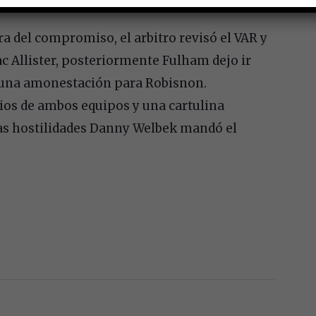
a del compromiso, el arbitro revisó el VAR y
c Allister, posteriormente Fulham dejo ir
y una amonestación para Robisnon.
ios de ambos equipos y una cartulina
 las hostilidades Danny Welbek mandó el