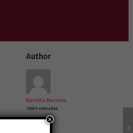
Author
Revista Bocetos
30103 entradas
×