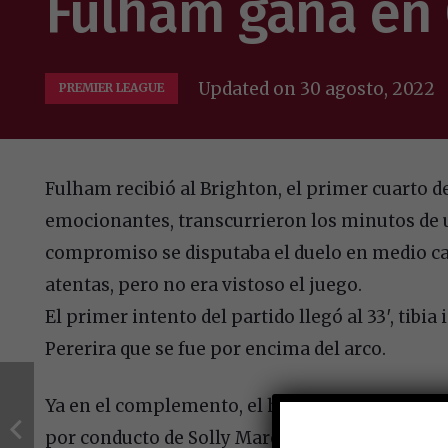
Fulham gana en 
Updated on
30 agosto, 2022
PREMIER LEAGUE
Fulham recibió al Brighton, el primer cuarto 
emocionantes, transcurrieron los minutos de u
compromiso se disputaba el duelo en medio ca
atentas, pero no era vistoso el juego.
El primer intento del partido llegó al 33′, tibi
Pererira que se fue por encima del arco.
Ya en el complemento, el histórico Mitrovic pus
por conducto de Solly March, y un gol en propi