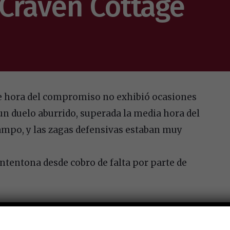
Craven Cottage
de hora del compromiso no exhibió ocasiones
n duelo aburrido, superada la media hora del
mpo, y las zagas defensivas estaban muy
a intentona desde cobro de falta por parte de
o arriba al Fulham, luego se acercó la visita
a puerta de Lewis Dunk duplicó la distancia