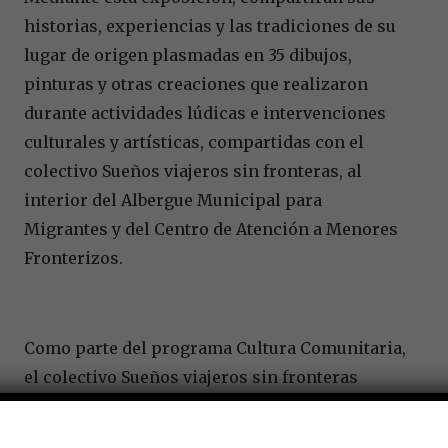
historias, experiencias y las tradiciones de su
lugar de origen plasmadas en 35 dibujos,
pinturas y otras creaciones que realizaron
durante actividades lúdicas e intervenciones
culturales y artísticas, compartidas con el
colectivo Sueños viajeros sin fronteras, al
interior del Albergue Municipal para
Migrantes y del Centro de Atención a Menores
Fronterizos.
Como parte del programa Cultura Comunitaria,
el colectivo Sueños viajeros sin fronteras
trabaja en dos albergues de Nuevo Laredo, con
el objetivo de fomentar el acceso a actividades