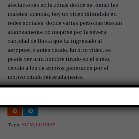
afectaciones en la zonas donde se toman las
maletas, además, hoy un vídeo difundido en
redes sociales, donde varias personas buscan
afanosamente no mojarse por la severa
cantidad de lluvia que ha ingresado al
aeropuerto antes citado. En otro vídeo, se
puede ver a un hombre tirado en el suelo,
debido a los deterioros generados por el
motivo citado reiteradamente.
Tags:
AICM
,
LLUVIAS