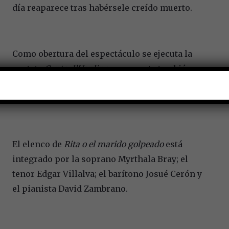
día reaparece tras habérsele creído muerto.
Como obertura del espectáculo se ejecuta la
cantata
Canto d’Ugolino
compuesta también por
Donizetti, quien se inspiró en el texto del
Canto
33
de
La divina comedia
, de Dante
Alighieri.
El elenco de
Rita o el marido golpeado
está
integrado por la soprano Myrthala Bray; el
tenor Edgar Villalva; el barítono Josué Cerón y
el pianista David Zambrano.