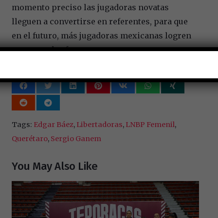
momento preciso las jugadoras novatas
lleguen a convertirse en referentes, para que
en el futuro, más jugadoras mexicanas logren
traspasar las fronteras.
Tags:
Edgar Báez
,
Libertadoras
,
LNBP Femenil
,
Querétaro
,
Sergio Ganem
You May Also Like