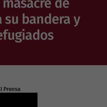
 masacre de
a su bandera y
efugiados
I Prensa