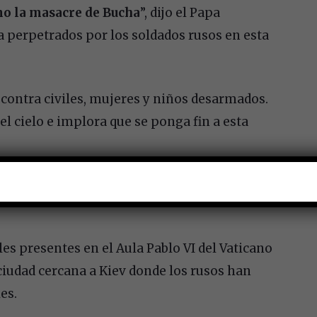
o la masacre de Bucha
”, dijo el Papa
a perpetrados por los soldados rusos en esta
 contra civiles, mujeres y niños desarmados.
l cielo e implora que se ponga fin a esta
ifundir muerte y destrucción
, recemos juntos
les presentes en el Aula Pablo VI del Vaticano
ciudad cercana a Kiev donde los rusos han
es.