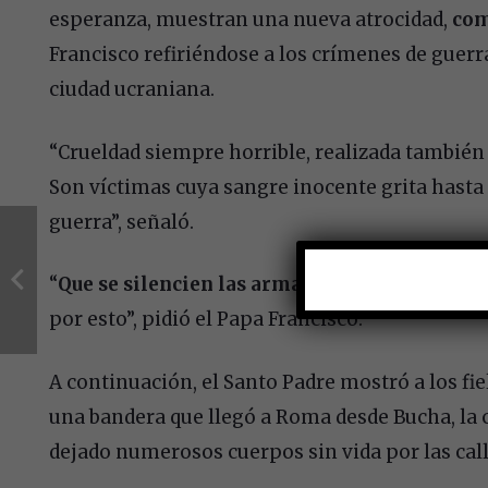
esperanza, muestran una nueva atrocidad,
com
Francisco refiriéndose a los crímenes de guerr
ciudad ucraniana.
“Crueldad siempre horrible, realizada también
Son víctimas cuya sangre inocente grita hasta e
guerra”, señaló.
“
Que se silencien las armas, que se deje de d
por esto”, pidió el Papa Francisco.
A continuación, el Santo Padre mostró a los fie
una bandera que llegó a Roma desde Bucha, la 
dejado numerosos cuerpos sin vida por las call