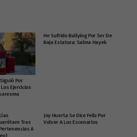
He Sufrido Bullying Por Ser De
Baja Estatura: Salma Hayek
 Siguió Por
Los Ejercicios
Cuaresma
cías
Joy Huerta Se Dice Feliz Por
uerétaro Tras
Volver A Los Escenarios
Pertenencias A
eo)