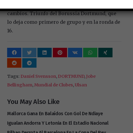
estaba en el terreno de juego. Continuaron los
cambios. Triunfo del Borussia Dortmund, que
lo deja como primero de grupo y en la ronda de
16.
Tags:
Daniel Svensson
,
DORTMUND
,
Jobe
Bellingham
,
Mundial de Clubes
,
Ulsan
You May Also Like
Mallorca Gana En Balaídos Con Gol De Ndiaye
Igualan Andorra Y Letonia En El Estadio Nacional
Bilbao Derrota Al Barcelona En La Copa Del Rey