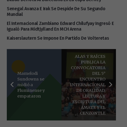
Senegal Avanza E Irak Se Despide De Su Segundo
Mundial
El Internacional Zambiano Edward Chilufyay Ingresó E
Igualó Para Midtjylland En MCH Arena
Kaiserslautern Se Impone En Partido De Volteretas
ALAS Y RAÍCES
PUBLICA LA
CONVOCATORIA
Mamelodi
DEL 5°
Sundowns se
ENCUENTRO
midió a
INTERNACIONAL
Fluminense y
DE ORALIDAD,
empataron
LECTURA Y
ESCRITURA DEL
AMATE Y EL
CENZONTLE