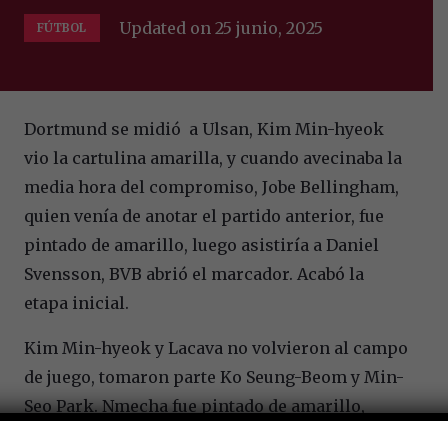
Updated on
25 junio, 2025
FÚTBOL
Dortmund se midió a Ulsan, Kim Min-hyeok
vio la cartulina amarilla, y cuando avecinaba la
media hora del compromiso, Jobe Bellingham,
quien venía de anotar el partido anterior, fue
pintado de amarillo, luego asistiría a Daniel
Svensson, BVB abrió el marcador. Acabó la
etapa inicial.
Kim Min-hyeok y Lacava no volvieron al campo
de juego, tomaron parte Ko Seung-Beom y Min-
Seo Park. Nmecha fue pintado de amarillo,
también Kang Sang-Woo, Jobe Bellingham ya no