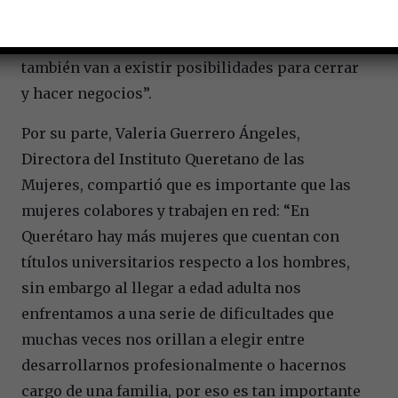
encontramos, reconocernos y seguir
empujándonos. Además, estoy segura de que
también van a existir posibilidades para cerrar
y hacer negocios”.
Por su parte, Valeria Guerrero Ángeles,
Directora del Instituto Queretano de las
Mujeres, compartió que es importante que las
mujeres colabores y trabajen en red: “En
Querétaro hay más mujeres que cuentan con
títulos universitarios respecto a los hombres,
sin embargo al llegar a edad adulta nos
enfrentamos a una serie de dificultades que
muchas veces nos orillan a elegir entre
desarrollarnos profesionalmente o hacernos
cargo de una familia, por eso es tan importante