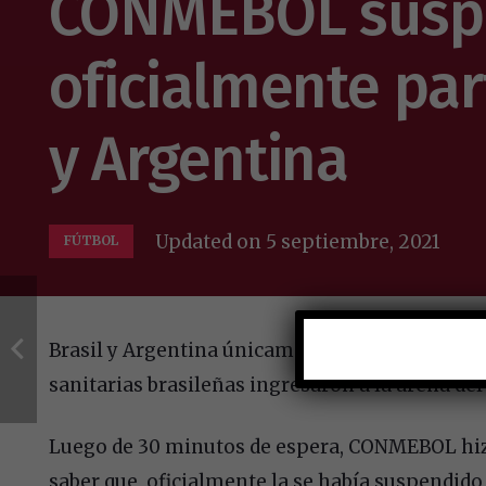
CONMEBOL susp
oficialmente par
y Argentina
Updated on
5 septiembre, 2021
FÚTBOL
Brasil y Argentina únicamente habían disputad
sanitarias brasileñas ingresaron a la arena del
Luego de 30 minutos de espera, CONMEBOL hizo
saber que, oficialmente la se había suspendido 