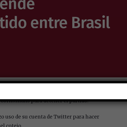
ende
tido entre Brasil
o 5 minutos de partido, cuando autoridades
 Corintnians para detener el partido.
 uso de su cuenta de Twitter para hacer
el cotejo.