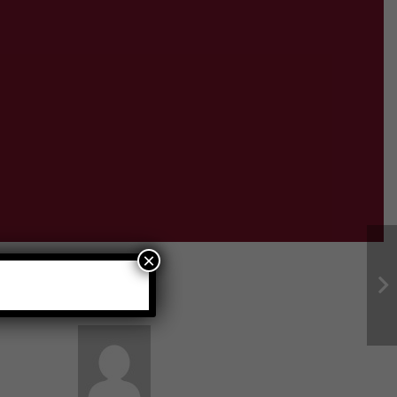
×
Author