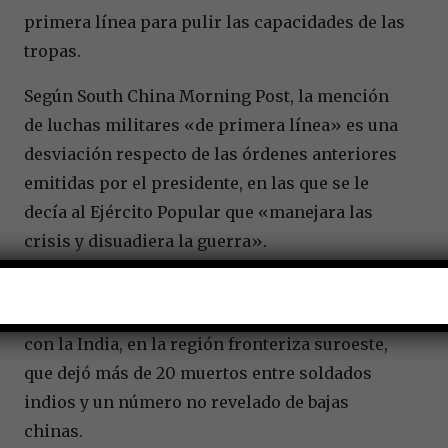
primera línea para pulir las capacidades de las
tropas.
Según South China Morning Post, la mención
de luchas militares «de primera línea» es una
desviación respecto de las órdenes anteriores
emitidas por el presidente, en las que se le
decía al Ejército Popular que «manejara las
crisis y disuadiera la guerra».
Si bien no especificó a qué luchas se refería, en
2020 Pekín vivió el peor conflicto en décadas
con la India, en la región fronteriza suroeste,
que dejó más de 20 muertos entre soldados
indios y un número no revelado de bajas
chinas.