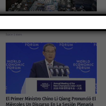
Comunidad China En Venezuela Dona
Aproximadamente 1,700 Toneladas De
Suministros De Ayuda Por El Terremoto
hace 1 mes
El Primer Ministro Chino Li Qiang Pronunció El
Miércoles Un Discurso En La Sesión Plenaria