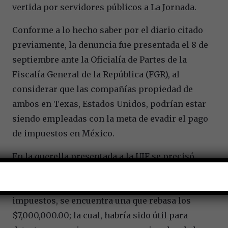
vertida por servidores públicos a La Jornada.
Conforme a lo hecho saber por el diario citado
previamente, la denuncia fue presentada el 8 de
septiembre ante la Oficialía de Partes de la
Fiscalía General de la República (FGR), al
considerar que las compañías propiedad de
ambos en Texas, Estados Unidos, podrían estar
siendo empleadas con la meta de evadir el pago
de impuestos en México.
En la querella presentada a la UIF se precisó
que entre las transferencias por las que Trevi y
Gómez presuntamente no habrían pagado
impuestos, se encuentra una que rebasa los
$7,000,000.00; la cual, habría sido útil para