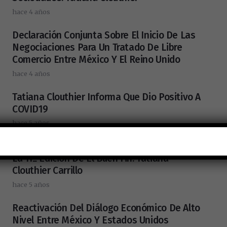
hace 4 años
Declaración Conjunta Sobre El Inicio De Las
Negociaciones Para Un Tratado De Libre
Comercio Entre México Y El Reino Unido
hace 4 años
Tatiana Clouthier Informa Que Dio Positivo A
COVID19
hace 5 años
Del 10 Al 16 De Noviembre Se Llevará A Cabo
La 11ª Edición De El Buen Fin: Tatiana
Clouthier Carrillo
hace 5 años
Reactivación Del Diálogo Económico De Alto
Nivel Entre México Y Estados Unidos