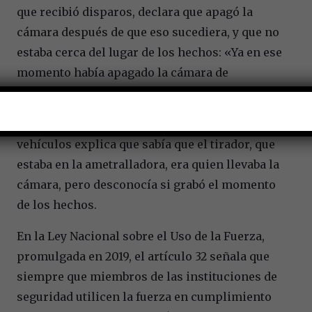
que recibió disparos, declara que apagó la
cámara después de que eso sucediera, y que no
estaba cerca del lugar de los hechos: «Ya en ese
momento había apagado la cámara de
grabación que porto en mi casco».
Otro soldado que viajaba en uno de los
vehículos explica que sabía que el tirador, que
estaba en la ametralladora, era quien llevaba la
cámara, pero desconocía si grabó el momento
de los hechos.
En la Ley Nacional sobre el Uso de la Fuerza,
promulgada en 2019, el artículo 32 señala que
siempre que miembros de las instituciones de
seguridad utilicen la fuerza en cumplimiento