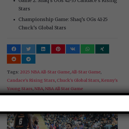
Game 2: Shaq’s OGs 42-35 Candace’s Rising
Stars
Championship Game: Shaq’s OGs 41-25
Chuck’s Global Stars
Tags:
2025 NBA All-Star Game
,
All-Star Game
,
Candace's Rising Stars
,
Chuck's Global Stars
,
Kenny's
Young Stars
,
NBA
,
NBA All Star Game
You May Also Like