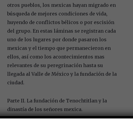
otros pueblos, los mexicas hayan migrado en
búsqueda de mejores condiciones de vida,
huyendo de conflictos bélicos o por escisión
del grupo. En estas láminas se registran cada
uno de los lugares por donde pasaron los
mexicas y el tiempo que permanecieron en
ellos, así como los acontecimientos mas
relevantes de su peregrinación hasta su
llegada al Valle de México y la fundación de la
ciudad.
Parte II. La fundación de Tenochtitlan y la
dinastía de los señores mexica.