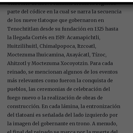
Una serie de nueve láminas forma la segunda
parte del códice en la cual se narra la secuencia
de los nueve tlatoque que gobernaron en
Tenochtitlan desde su fundación en 1325 hasta
la llegada Cortés en 1519: Acamapichtli,
Huitzilihuitl, Chimalpopoca, Itzcoatl,
Moctezuma Ihuicamina, Axayácatl, Tízoc,
Ahitzotl y Moctezuma Xocoyotzin. Para cada
reinado, se mencionan algunos de los eventos
más relevantes como fueron la conquista de
pueblos, las ceremonias de celebración del
fuego nuevo o la realización de obras de
construcción. En cada lámina, la entronización
del tlatoani es señalada del lado izquierdo por
la imagen del gobernante en trono. A menudo,
el final del reinado se marca por la muerte del