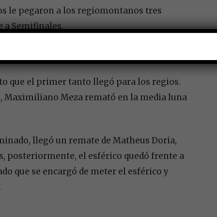
os le pegaron a los regiomontanos tres
e a Semifinales.
 que el primer tanto llegó para los regios.
o, Maximiliano Meza remató en la media luna
inado, llegó un remate de Matheus Doria,
, posteriormente, el esférico quedó frente a
ado que se encargó de meter el esférico y
.