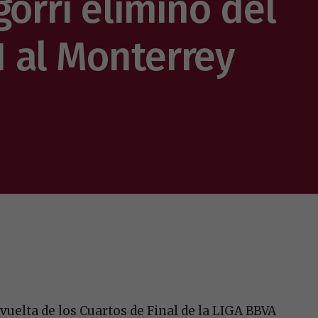
gorri eliminó del
 al Monterrey
vuelta de los Cuartos de Final de la LIGA BBVA