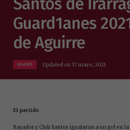
Santos de Irarra
Guard1anes 2021
de Aguirre
Updated on
17 mayo, 2021
LIGA MX
El partido
Rayados y Club Santos igualaron a un gol en la 