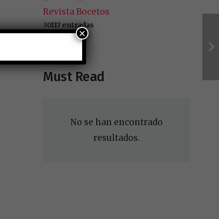
Revista Bocetos
30117 entradas
×
Must Read
No se han encontrado
resultados.