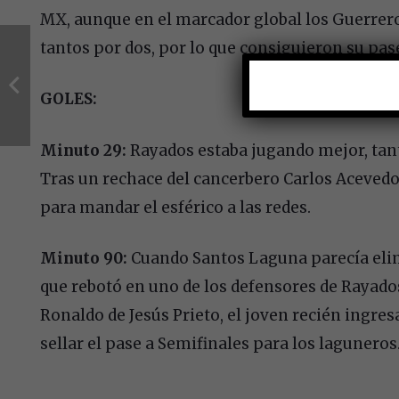
MX, aunque en el marcador global los Guerrer
tantos por dos, por lo que consiguieron su pas
GOLES:
Minuto 29:
Rayados estaba jugando mejor, tanto
Tras un rechace del cancerbero Carlos Aceved
para mandar el esférico a las redes.
Minuto 90:
Cuando Santos Laguna parecía elim
que rebotó en uno de los defensores de Rayados
Ronaldo de Jesús Prieto, el joven recién ingres
sellar el pase a Semifinales para los laguneros