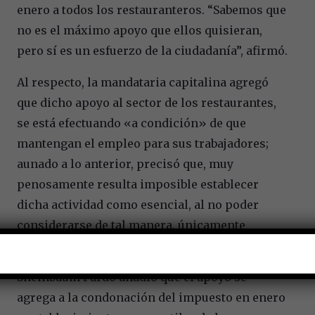
enero a todos los restauranteros. “Sabemos que
no es el máximo apoyo que ellos quisieran,
pero sí es un esfuerzo de la ciudadanía”, afirmó.
Al respecto, la mandataria capitalina agregó
que dicho apoyo al sector de los restaurantes,
se está efectuando «a condición» de que
mantengan el empleo para sus trabajadores;
aunado a lo anterior, precisó que, muy
penosamente resulta imposible establecer
dicha actividad como esencial, al no poder
considerarse de tal manera, únicamente
pueden ofrecer servicio para llevar.
Sheinbaum Pardo añadió que el apoyo se
agrega a la condonación del impuesto en enero