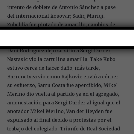
intento de doblete de Antonio Sánchez a pase
del internacional kosovar; Sadiq Muriqi,
Zubeldia fue pintado de amarillo, cambios de
ambos equipos, Jon Pacheco fue pintado de
amarillo, Toni Lato sustituyó a Jaume Costa,
Dani Rodríguez dejó su sitio a Sergi Darder,
Nastasic vio la cartulina amarilla, Take Kubo
estuvo cerca de hacer daño, más tarde,
Barrenetxea vio como Rajkovic envió a córner
su esfuerzo, Samu Costa fue apercibido, Mikel
Merino dio vuelta al partido ya en el agregado,
amonestación para Sergi Darder al igual que el
anotador Mikel Merino, Van der Heyden fue
expulsado al final debido a protestas por el
trabajo del colegiado. Triunfo de Real Sociedad