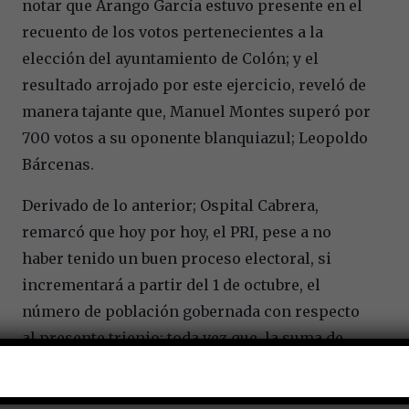
notar que Arango García estuvo presente en el
recuento de los votos pertenecientes a la
elección del ayuntamiento de Colón; y el
resultado arrojado por este ejercicio, reveló de
manera tajante que, Manuel Montes superó por
700 votos a su oponente blanquiazul; Leopoldo
Bárcenas.
Derivado de lo anterior; Ospital Cabrera,
remarcó que hoy por hoy, el PRI, pese a no
haber tenido un buen proceso electoral, si
incrementará a partir del 1 de octubre, el
número de población gobernada con respecto
al presente trienio; toda vez que, la suma de
habitantes de Amealco y Colón supera en gran
cantidad a la que reúnen las demarcaciones