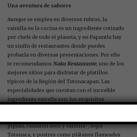
Una aventura de sabores
Aunque se emplea en diversos rubros, la
vainilla en la cocina es un ingrediente cotizado
por chefs de todo el planeta, y en Papantla hay
un sinfín de restaurantes donde puedes
probarla en diversas presentaciones. Por ello
te recomendamos
Naku Restaurante
, uno de los
mejores sitios para disfrutar de platillos
típicos de la Región del Totonacapan. Las
especialidades que cuentan con el increíble
ingrediente estrella son: los exquisitos
camarones en pulque con vainilla, el talsislah
nipxip – un caldito de calabaza, orejas de
pipián, camarón seco y vainilla–, Sopa
Totonaca, y postres como plátanos flameados