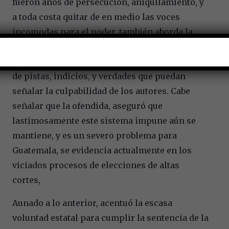
fueron años de persecución, aniquilamiento, y
a toda costa quitar de en medio las voces
incomodas para el poder, también aborda la
problemática de la impunidad, sumamente
ligada a la desaparición forzada, la elinicación
de pistas, indicios, y verdades que puedan
señalar la culpabilidad de los autores. Cabe
señalar que la ofendida, aseguró que
lastimosamente este sistema impune aún se
mantiene, y es un severo problema para
Guatemala, se evidencia actualmente en los
viciados procesos de elecciones de altas
cortes,
Aunado a lo anterior, acentuó la escasa
voluntad estatal para cumplir la sentencia de la