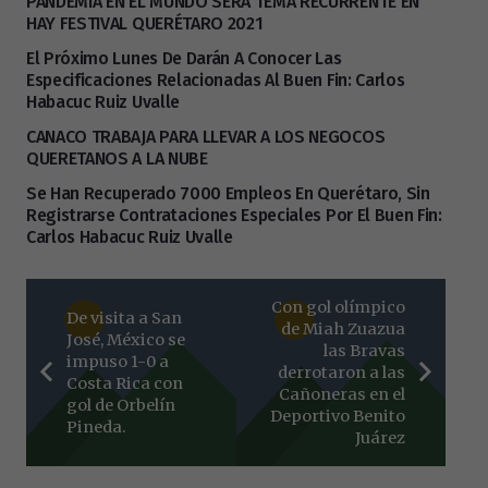
PANDEMIA EN EL MUNDO SERÁ TEMA RECURRENTE EN
HAY FESTIVAL QUERÉTARO 2021
El Próximo Lunes De Darán A Conocer Las
Especificaciones Relacionadas Al Buen Fin: Carlos
Habacuc Ruiz Uvalle
CANACO TRABAJA PARA LLEVAR A LOS NEGOCOS
QUERETANOS A LA NUBE
Se Han Recuperado 7000 Empleos En Querétaro, Sin
Registrarse Contrataciones Especiales Por El Buen Fin:
Carlos Habacuc Ruiz Uvalle
Con gol olímpico
De visita a San
de Miah Zuazua
José, México se
las Bravas
impuso 1-0 a
derrotaron a las
Costa Rica con
Cañoneras en el
gol de Orbelín
Deportivo Benito
Pineda.
Juárez