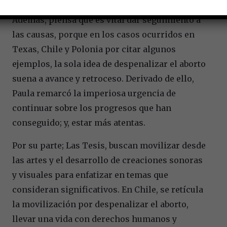
Además, piensa que es vital dar seguimiento a
las causas, porque en los casos ocurridos en
Texas, Chile y Polonia por citar algunos
ejemplos, la sola idea de despenalizar el aborto
suena a avance y retroceso. Derivado de ello,
Paula remarcó la imperiosa urgencia de
continuar sobre los progresos que han
conseguido; y, estar más atentas.
Por su parte; Las Tesis, buscan movilizar desde
las artes y el desarrollo de creaciones sonoras
y visuales para enfatizar en temas que
consideran significativos. En Chile, se retícula
la movilización por despenalizar el aborto,
llevar una vida con derechos humanos y