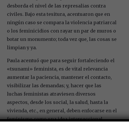
desborda el nivel de las represalias contra
civiles. Bajo esta tesitura, acentuaron que en
ningún caso se compara la violencia patriarcal
o los feminicidios con rayar un par de muros o
botar un monumento; toda vez que, las cosas se
limpian y ya.
Paula acentuó que para seguir fortaleciendo el
«tsunami» feminista, es de vital relevancia
aumentar la paciencia, mantener el contacto,
visibilizar las demandas; y, hacer que las
luchas feministas atraviesen diversos
aspectos, desde los social, la salud, hasta la
vivienda, etc., en general, deben enfocarse en el
feminismo como una idea interseccional,
transversal y horizontal.