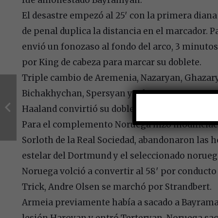
El desastre empezó al 25′ con la primera dian
de penal duplica la distancia en el marcador. 
envió un fonozaso al fondo del arco, 3 minuto
por King de cabeza para marcar su doblete.
Triple cambio de Aremenia, Nazaryan, Ghazar
Bichakhychan, Spersyan y Udo.
Haaland convirtió su doblete al 45′ y así nos fu
Para el complemento Noruega hizo modificiaci
Sorloth de la Real Sociedad, abandonaron las h
estelar del Dortmund y el seleccionado norueg
Noruega volció a convertir al 58′ por conducto 
Trick, Andre Olsen se marchó por Strandbert.
Armeia previamente había a sacado a Bayram
lesión Haroyan y entró Terteryan, Noruega sacó