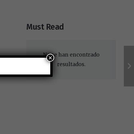
Must Read
No se han encontrado
×
resultados.