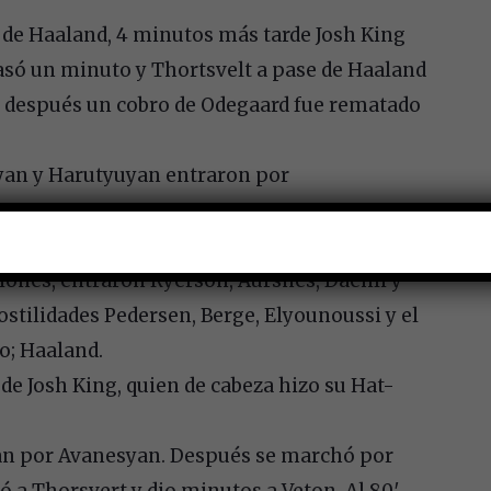
a de Haaland, 4 minutos más tarde Josh King
Pasó un minuto y Thortsvelt a pase de Haaland
s después un cobro de Odegaard fue rematado
yan y Harutyuyan entraron por
imos al intervalo.
ones, entraron Ryerson, Aursnes, Daehli y
ostilidades Pedersen, Berge, Elyounoussi y el
o; Haaland.
de Josh King, quien de cabeza hizo su Hat-
an por Avanesyan. Después se marchó por
 a Thorsvert y dio minutos a Veton. Al 80′