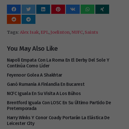
Tags:
Alex Isak
,
EPL
,
Joelinton
,
NUFC
,
Saints
You May Also Like
Napoli Empata Con La Roma En El Derby Del Sole Y
Continúa Como Líder
Feyenoor Golea A Shakhtar
Ganó Rumania A Finlandia En Bucarest
NCFC Iguala En Su Visita A Los Búhos
Brentford Iguala Con LOSC En Su Último Partido De
Pretemporada
Harry Winks Y Conor Coady Portarán La Elástica De
Leicester City