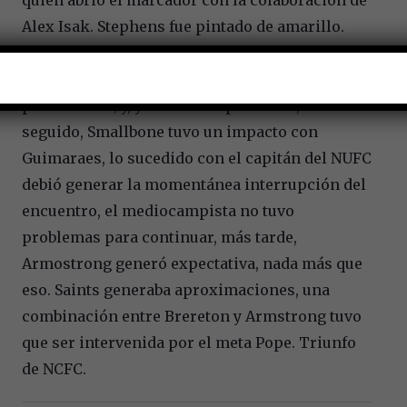
Alex Isak. Stephens fue pintado de amarillo.
Acabó la etapa inicial.
Sugawara no volvió al campo de juego, tomó
parte Edozie; y, ya en el complemento, acto
seguido, Smallbone tuvo un impacto con
Guimaraes, lo sucedido con el capitán del NUFC
debió generar la momentánea interrupción del
encuentro, el mediocampista no tuvo
problemas para continuar, más tarde,
Armostrong generó expectativa, nada más que
eso. Saints generaba aproximaciones, una
combinación entre Brereton y Armstrong tuvo
que ser intervenida por el meta Pope. Triunfo
de NCFC.