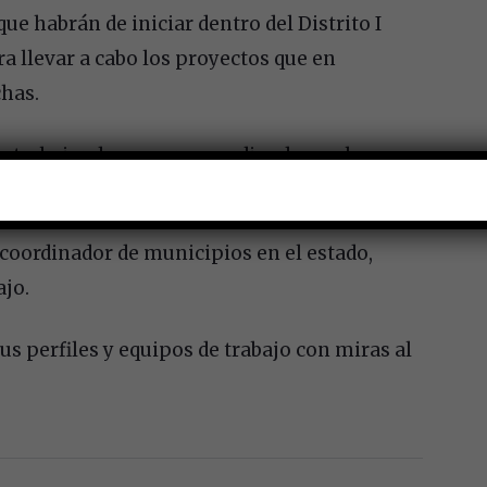
ue habrán de iniciar dentro del Distrito I
a llevar a cabo los proyectos que en
has.
n trabajar de manera coordinada con los
interesados en sumar por Querétaro.
oordinador de municipios en el estado,
ajo.
 perfiles y equipos de trabajo con miras al