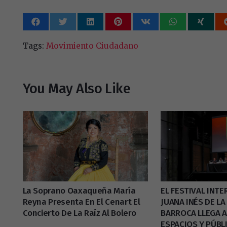
Tags:
Movimiento Ciudadano
You May Also Like
La Soprano Oaxaqueña María
EL FESTIVAL INT
Reyna Presenta En El Cenart El
JUANA INÉS DE LA
Concierto De La Raíz Al Bolero
BARROCA LLEGA 
ESPACIOS Y PÚB