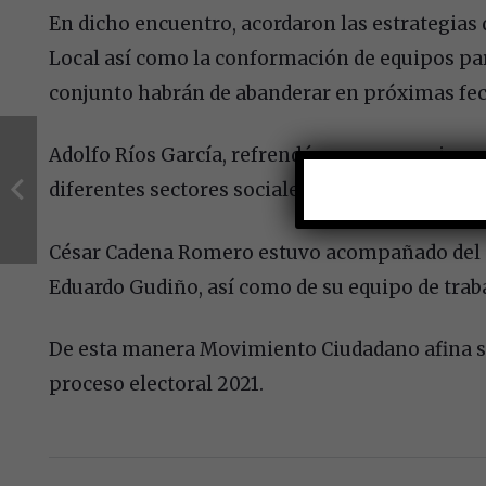
En dicho encuentro, acordaron las estrategias q
Local así como la conformación de equipos par
conjunto habrán de abanderar en próximas fec
Adolfo Ríos García, refrendó su compromiso e
diferentes sectores sociales y todos aquellos 
César Cadena Romero estuvo acompañado del c
Eduardo Gudiño, así como de su equipo de trab
De esta manera Movimiento Ciudadano afina sus
proceso electoral 2021.