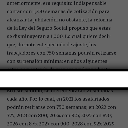
anteriormente, era requisito indispensable
contar con 1,250 semanas de cotización para
alcanzar la jubilación; no obstante, la reforma
de la Ley del Seguro Social propuso que estas
se disminuyeran a 1,000. Lo cual quiere decir
que, durante este periodo de ajuste, los
trabajadores con 750 semanas podrán retirarse
con su pensión mínima; en años siguientes,
estas aumentarán de manera paulatina hasta
estabilizarse en 1,000 semanas para 2031.
En este sentido, se incrementarán 25 semanas
cada año. Por lo cual, en 2021 los asalariados
podrán retirarse con 750 semanas; en 2022 con
775; 2023 con 800; 2024 con 825; 2025 con 850;
2026 con 875; 2027 con 900; 2028 con 925; 2029