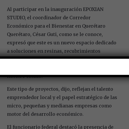
Al participar en la inauguración EPOXIAN
STUDIO, el coordinador de Corredor
Económico para el Bienestar en Querétaro
Querétaro, César Guti, como se le conoce,
expresó que este es un nuevo espacio dedicado
a soluciones en resinas, recubrimientos
epóxicos y microcemento, que fortalece la
innovación en el sector de la construcción en
nuestro estado.
Este tipo de proyectos, dijo, reflejan el talento
emprendedor local y el papel estratégico de las
micro, pequeñas y medianas empresas como
motor del desarrollo económico.
El funcionario federal destacó la presencia de