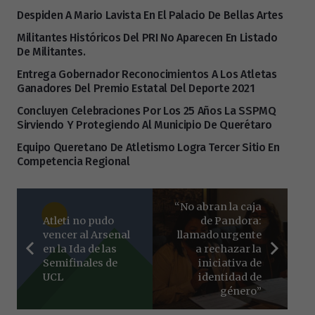
Despiden A Mario Lavista En El Palacio De Bellas Artes
Militantes Históricos Del PRI No Aparecen En Listado
De Militantes.
Entrega Gobernador Reconocimientos A Los Atletas
Ganadores Del Premio Estatal Del Deporte 2021
Concluyen Celebraciones Por Los 25 Años La SSPMQ
Sirviendo Y Protegiendo Al Municipio De Querétaro
Equipo Queretano De Atletismo Logra Tercer Sitio En
Competencia Regional
“No abran la caja
Atleti no pudo
de Pandora:
vencer al Arsenal
llamado urgente
en la Ida de las
a rechazar la
Semifinales de
iniciativa de
UCL
identidad de
género”