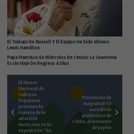
El Trabajo De Russell Y El Equipo Ha Sido Idóneo:
Lewis Hamilton
Papa Francisco En Miércoles De Ceniza: La Cuaresma
Es Un Viaje De Regreso A Dios
El Museo
Nacional de
Culturas
Terremoto de
Populares
magnitud 5,9
presenta la
sacudió la
riqueza de la
prefectura de
alfarería
Chiba, al noroeste
mexicana en la
de Japón
exposición “En