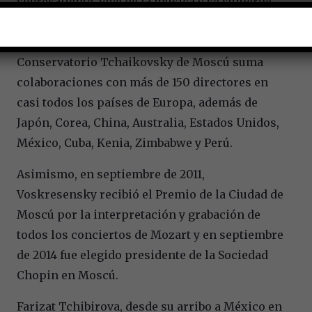
sobresaliente, vive de la música y se sumerge
en sus profundidades…” y es que el también
Presidente de la Cátedra de Piano del
Conservatorio Tchaikovsky de Moscú suma
colaboraciones con más de 150 directores en
casi todos los países de Europa, además de
Japón, Corea, China, Australia, Estados Unidos,
México, Cuba, Kenia, Zimbabwe y Perú.
Asimismo, en septiembre de 2011,
Voskresensky recibió el Premio de la Ciudad de
Moscú por la interpretación y grabación de
todos los conciertos de Mozart y en septiembre
de 2014 fue elegido presidente de la Sociedad
Chopin en Moscú.
Farizat Tchibirova, desde su arribo a México en