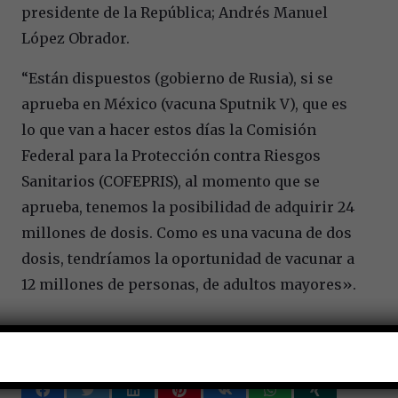
presidente de la República; Andrés Manuel
López Obrador.
“Están dispuestos (gobierno de Rusia), si se
aprueba en México (vacuna Sputnik V), que es
lo que van a hacer estos días la Comisión
Federal para la Protección contra Riesgos
Sanitarios (COFEPRIS), al momento que se
aprueba, tenemos la posibilidad de adquirir 24
millones de dosis. Como es una vacuna de dos
dosis, tendríamos la oportunidad de vacunar a
12 millones de personas, de adultos mayores».