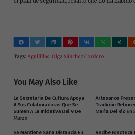
el plan de seguridad, resaltó que no ha habido
Tags:
Aguilillas
,
Olga Sánchez Cordero
You May Also Like
La Secretaría De Cultura Apoya
Artesanos Prese
A Sus Colaboradoras Que Se
Tradición Reboce
Sumen A La Iniciativa Del 9 De
María Del Río En 
Marzo
Se Mantiene Sana Distancia En
Recibe Fonoteca 