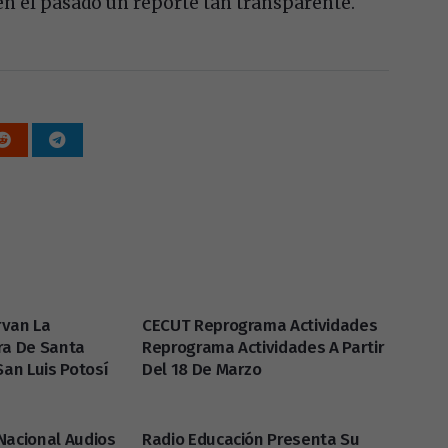
 en el pasado un reporte tan transparente.
rvan La
CECUT Reprograma Actividades
ra De Santa
Reprograma Actividades A Partir
San Luis Potosí
Del 18 De Marzo
Nacional Audios
Radio Educación Presenta Su