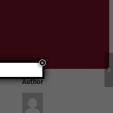
×
Author