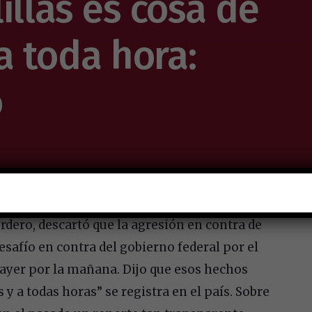
illas es cosa de
a toda hora:
o
dero, descartó que la agresión en contra de
safío en contra del gobierno federal por el
ayer por la mañana. Dijo que esos hechos
s y a todas horas
se registra en el país. Sobre