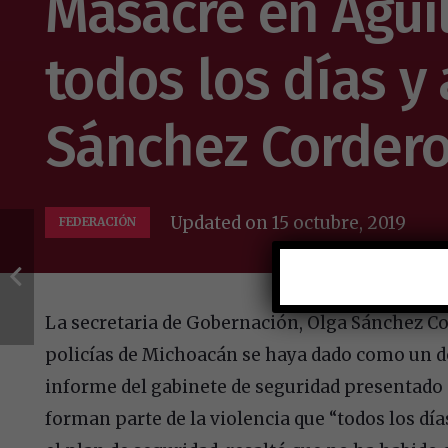
Masacre en Aguil
todos los días y 
Sánchez Corder
Updated on
15 octubre, 2019
FEDERACIÓN
La secretaria de Gobernación, Olga Sánchez Cor
policías de Michoacán se haya dado como un de
informe del gabinete de seguridad presentado 
forman parte de la violencia que
todos los día