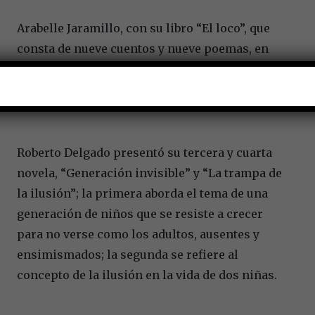
Arabelle Jaramillo, con su libro “El loco”, que
consta de nueve cuentos y nueve poemas, en
donde aborda el tema sobre las relaciones
humanas, los sentimientos, el romanticismo.
Roberto Delgado presentó su tercera y cuarta
novela, “Generación invisible” y “La trampa de
la ilusión”; la primera aborda el tema de una
generación de niños que se resiste a crecer
para no verse como los adultos, ausentes y
ensimismados; la segunda se refiere al
concepto de la ilusión en la vida de dos niñas.