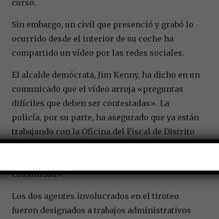
curso.
Sin embargo, un civil que presenció y grabó lo
ocurrido desde el interior de su coche ha
compartido un vídeo por las redes sociales.
El alcalde demócrata, Jim Kenny, ha dicho en un
comunicado que el vídeo arroja «preguntas
difíciles que deben ser contestadas». La
policía, por su parte, ha asegurado que ya están
trabajando con la Oficina del Fiscal de Distrito
de Filadelfia en una investigación sobre el
suceso, y que han escuchado «la rabia de la
comunidad».
Los dos agentes involucrados en el tiroteo
fueron designados a trabajos administrativos