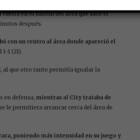
vuelta en el balcón del área que sacó el
minutos después.
bó con un centro al área donde apareció el
 1-1 (21).
d
, al que otro tanto permitía igualar la
n en defensa,
mientras al City trataba de
e le permitiera arrancar cerca del área de
cara, poniendo más intensidad en su juego y