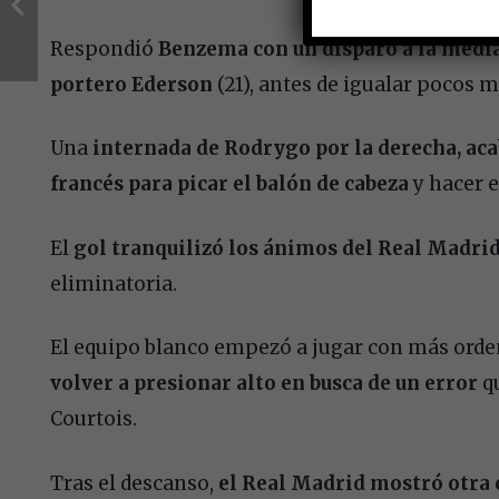
Respondió
Benzema con un disparo a la media 
portero Ederson
(21), antes de igualar pocos 
Una
internada de Rodrygo por la derecha, aca
francés para picar el balón de cabeza
y hacer el
El
gol tranquilizó los ánimos del Real Madri
eliminatoria.
El equipo blanco empezó a jugar con más orde
volver a presionar alto en busca de un error
qu
Courtois.
Tras el descanso,
el Real Madrid mostró otra 