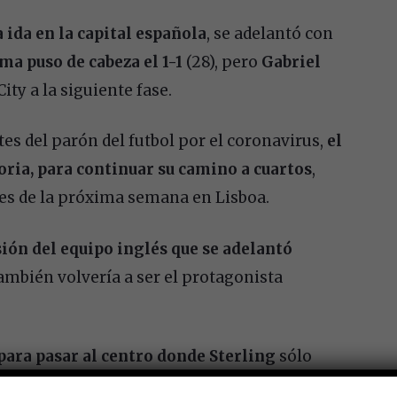
a ida en la capital española
, se adelantó con
a puso de cabeza el 1-1
(28), pero
Gabriel
City a la siguiente fase.
tes del parón del futbol por el coronavirus,
el
toria, para continuar su camino a cuartos
,
nes de la próxima semana en Lisboa.
sión del equipo inglés que se adelantó
también volvería a ser el protagonista
 para pasar al centro donde Sterling
sólo
).