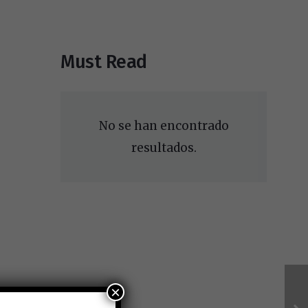
Must Read
No se han encontrado
resultados.
×