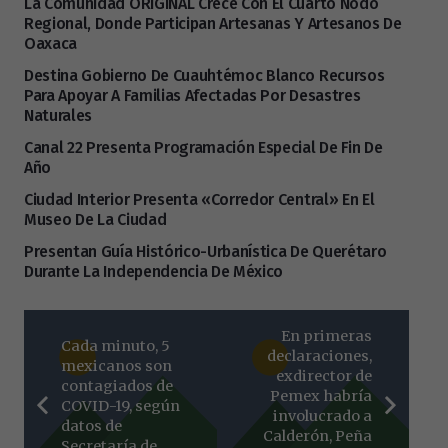
La Comunidad ORIGINAL Crece Con El Cuarto Nodo
Regional, Donde Participan Artesanas Y Artesanos De
Oaxaca
Destina Gobierno De Cuauhtémoc Blanco Recursos
Para Apoyar A Familias Afectadas Por Desastres
Naturales
Canal 22 Presenta Programación Especial De Fin De
Año
Ciudad Interior Presenta «Corredor Central» En El
Museo De La Ciudad
Presentan Guía Histórico-Urbanística De Querétaro
Durante La Independencia De México
En primeras
Cada minuto, 5
declaraciones,
mexicanos son
exdirector de
contagiados de
Pemex habría
COVID-19, según
involucrado a
datos de
Calderón, Peña
Secretaría de