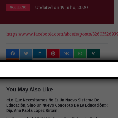
Updated on
19 julio, 2020
GOBIERNO
https://www.facebook.com/abcefe/posts/3260352693
Tags:
Guar1anes
You May Also Like
«Lo Que Necesitamos No Es Un Nuevo Sistema De
Educación, Sino Un Nuevo Concepto De La Educación»:
Dip. Ana Paola López Birlain.