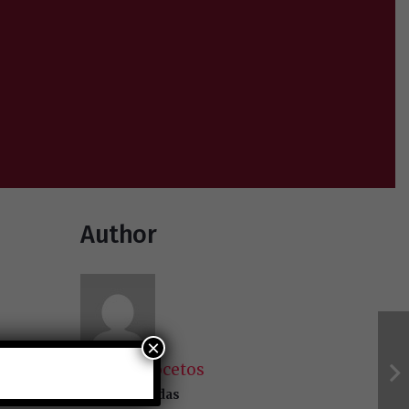
Author
×
Revista Bocetos
30109 entradas