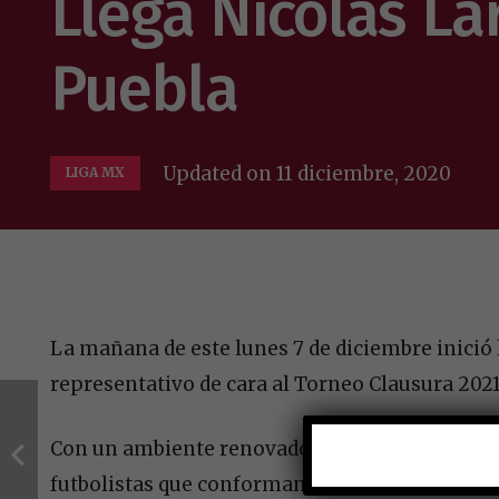
Llega Nicolás L
Puebla
Updated on
11 diciembre, 2020
LIGA MX
La mañana de este lunes 7 de diciembre inició
representativo de cara al Torneo Clausura 2021
Con un ambiente renovado, luego de disfrutar d
futbolistas que conforman la plantilla se puso