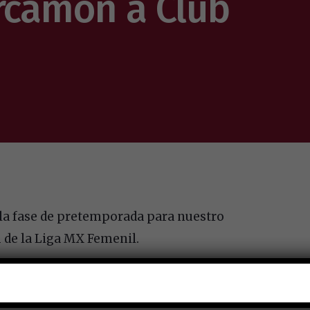
arcamón a Club
 la fase de pretemporada para nuestro
 de la Liga MX Femenil.
e unos días de vacaciones, cada una de las
 a disposición del cuerpo técnico que