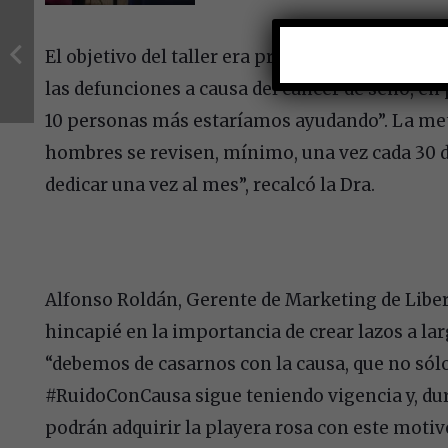
El objetivo del taller era promover la cultura 
las defunciones a causa del cáncer de seno, en 
10 personas más estaríamos ayudando”. La met
hombres se revisen, mínimo, una vez cada 30 
dedicar una vez al mes”, recalcó la Dra.
Alfonso Roldán, Gerente de Marketing de Liber
hincapié en la importancia de crear lazos a lar
“debemos de casarnos con la causa, que no sól
#RuidoConCausa sigue teniendo vigencia y, dur
podrán adquirir la playera rosa con este motivo