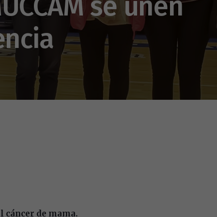
 MUCCAM se unen
encia
el cáncer de mama.