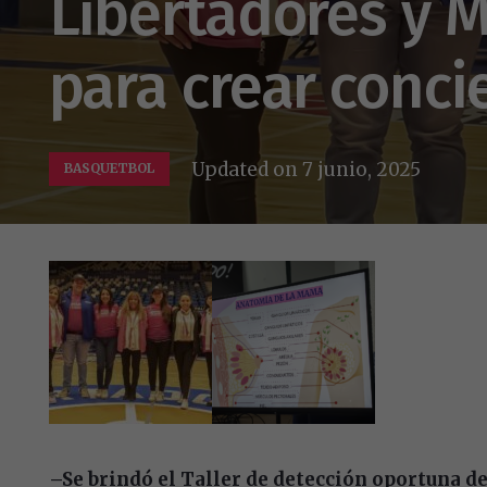
Libertadores y
para crear conci
Updated on
7 junio, 2025
BASQUETBOL
–Se brindó el Taller de detección oportuna d